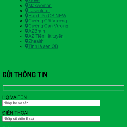
Zlove
Maxwoman
Lasenterol
Hàu biển OB NEW
Cường Cốt Vương
Cường Can Vương
AZBrain
AZ Tiền liệt tuyến
Zhealth
Tinh lá sen OB
GỬI THÔNG TIN
HỌ VÀ TÊN
ĐIỆN THOẠI