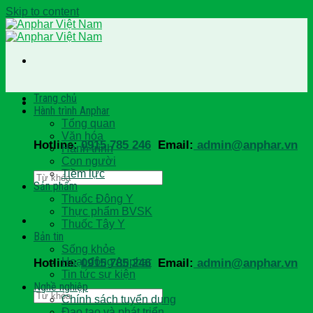
Skip to content
Trang chủ
Hành trình Anphar
Tổng quan
Văn hóa
Hotline:
0915 785 246
Email:
admin@anphar.vn
Hành trình
Con người
Tiềm lực
Sản phẩm
Thuốc Đông Y
Thực phẩm BVSK
Thuốc Tây Y
Bản tin
Sống khỏe
Hoạt động Anphar
Hotline:
0915 785 246
Email:
admin@anphar.vn
Tin tức sự kiện
Nghề nghiệp
Chính sách tuyển dụng
Đạo tạo và phát triển