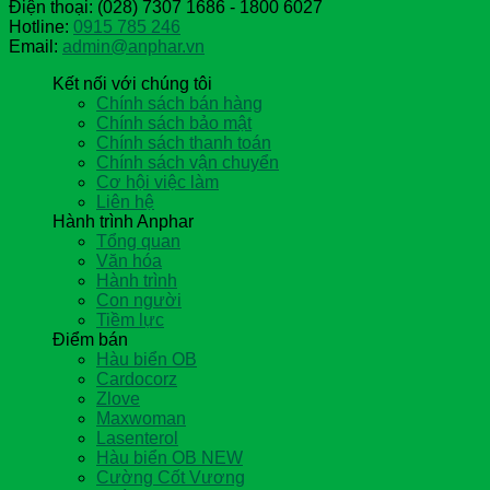
Điện thoại: (028) 7307 1686 - 1800 6027
Hotline:
0915 785 246
Email:
admin@anphar.vn
Kết nối với chúng tôi
Chính sách bán hàng
Chính sách bảo mật
Chính sách thanh toán
Chính sách vận chuyển
Cơ hội việc làm
Liên hệ
Hành trình Anphar
Tổng quan
Văn hóa
Hành trình
Con người
Tiềm lực
Điểm bán
Hàu biển OB
Cardocorz
Zlove
Maxwoman
Lasenterol
Hàu biển OB NEW
Cường Cốt Vương