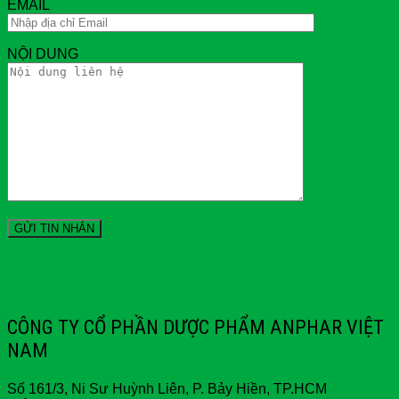
EMAIL
NỘI DUNG
CÔNG TY CỔ PHẦN DƯỢC PHẨM ANPHAR VIỆT
NAM
Số 161/3, Ni Sư Huỳnh Liên, P. Bảy Hiền, TP.HCM