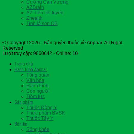
Cường Can Vương
AZBrain
AZ Tiền liệt tuyến
Zhealth
Tinh lá sen OB
© Copyright 2026 - Bản quyền thuộc về Anphar. All Right
Reserved
Lượt truy cập: 9860642 - Online: 10
Trang chủ
Hành trình Anphar
Tổng quan
Văn hóa
Hành trình
Con người
Tiềm lực
Sản phẩm
Thuốc Đông Y
Thực phẩm BVSK
Thuốc Tây Y
Bản tin
Sống khỏe