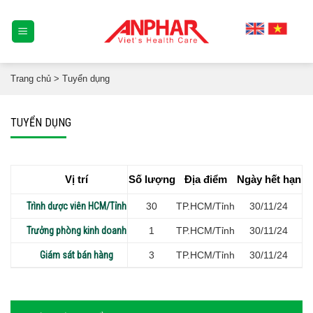
Skip
to
content
Trang chủ
>
Tuyển dụng
TUYỂN DỤNG
Vị trí
Số lượng
Địa điểm
Ngày hết hạn
Trình dược viên HCM/Tỉnh
30
TP.HCM/Tỉnh
30/11/24
Trưởng phòng kinh doanh
1
TP.HCM/Tỉnh
30/11/24
Giám sát bán hàng
3
TP.HCM/Tỉnh
30/11/24