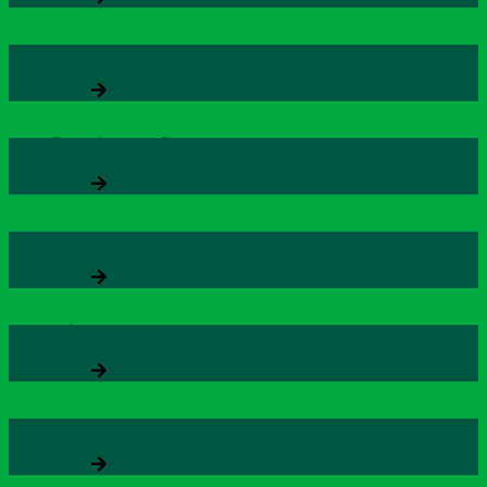
AZBRAIN
Xem thêm
AZ TIỀN LIỆT TUYẾN
Xem thêm
ZHEALTH
Xem thêm
TINH LÁ SEN OB
Xem thêm
CARDOCORZ
Xem thêm