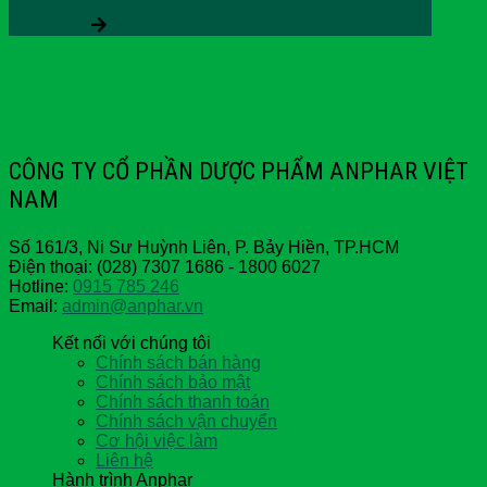
Xem thêm
CÔNG TY CỔ PHẦN DƯỢC PHẨM ANPHAR VIỆT
NAM
Số 161/3, Ni Sư Huỳnh Liên, P. Bảy Hiền, TP.HCM
Điện thoại: (028) 7307 1686 - 1800 6027
Hotline:
0915 785 246
Email:
admin@anphar.vn
Kết nối với chúng tôi
Chính sách bán hàng
Chính sách bảo mật
Chính sách thanh toán
Chính sách vận chuyển
Cơ hội việc làm
Liên hệ
Hành trình Anphar