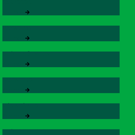
CARDOCORZ
Xem thêm
MAXWOMAN
Xem thêm
CƯỜNG CỐT VƯƠNG
Xem thêm
LASENTEROL
Xem thêm
VIÊN NGẬM HO
Xem thêm
CƯỜNG CAN VƯƠNG