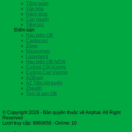
Tổng quan
Văn hóa
Hành trình
Con người
Tiềm lực
Điểm bán
Hàu biển OB
Cardocorz
Zlove
Maxwoman
Lasenterol
Hàu biển OB NEW
Cường Cốt Vương
Cường Can Vương
AZBrain
AZ Tiền liệt tuyến
Zhealth
Tinh lá sen OB
© Copyright 2026 - Bản quyền thuộc về Anphar. All Right
Reserved
Lượt truy cập: 9860658 - Online: 10