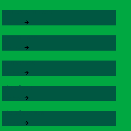
VIÊN UỐNG PULLACO
Xem thêm
SIRO PULLACO
Xem thêm
GLUTAREDOX
Xem thêm
HÀU BIỂN OB
Xem thêm
HÀU BIỂN OB NEW
Xem thêm