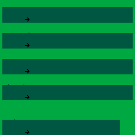
MAXWOMAN
Xem thêm
CƯỜNG CỐT VƯƠNG
Xem thêm
LASENTEROL
Xem thêm
VIÊN NGẬM HO
Xem thêm
THUẬN AN PLUS
Xem thêm