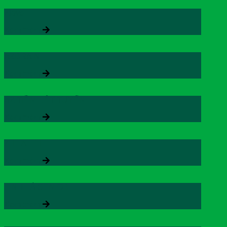
Zlove
Xem thêm
AZBRAIN
Xem thêm
AZ TIỀN LIỆT TUYẾN
Xem thêm
ZHEALTH
Xem thêm
TINH LÁ SEN OB
Xem thêm