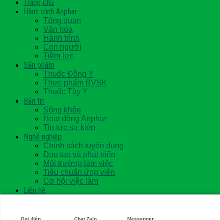
Trang chủ
Hành trình Anphar
Tổng quan
Văn hóa
Hành trình
Con người
Tiềm lực
Sản phẩm
Thuốc Đông Y
Thực phẩm BVSK
Thuốc Tây Y
Bản tin
Sống khỏe
Hoạt động Anphar
Tin tức sự kiện
Nghề nghiệp
Chính sách tuyển dụng
Đạo tạo và phát triển
Môi trường làm việc
Tiêu chuẩn ứng viên
Cơ hội việc làm
Liên hệ
Điểm bán
VI
EN
Gọi điện
Chat Zalo
Messenger