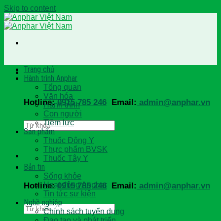
Skip to content
Trang chủ
Hành trình Anphar
Tổng quan
Văn hóa
Hotline:
0915 785 246
Email:
admin@anphar.vn
Hành trình
Con người
Tiềm lực
Sản phẩm
Thuốc Đông Y
Thực phẩm BVSK
Thuốc Tây Y
Bản tin
Sống khỏe
Hoạt động Anphar
Hotline:
0915 785 246
Email:
admin@anphar.vn
Tin tức sự kiện
Nghề nghiệp
Chính sách tuyển dụng
Đạo tạo và phát triển