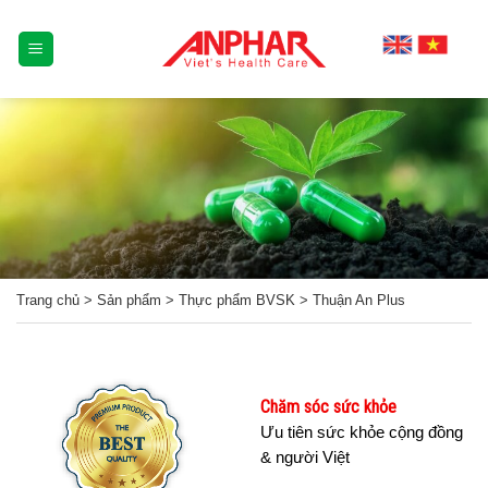
Skip
to
content
Trang chủ
>
Sản phẩm
>
Thực phẩm BVSK
>
Thuận An Plus
Chăm sóc sức khỏe
Ưu tiên sức khỏe cộng đồng
& người Việt