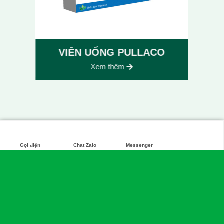
VIÊN UỐNG PULLACO
Xem thêm
Gọi điện
Chat Zalo
Messenger
CÔNG TY CỔ PHẦN DƯỢC PHẨM ANPHAR
VIỆT NAM
Số 161/3, Ni Sư Huỳnh Liên, P. Bảy Hiền, TP.HCM
Điện thoại: (028) 7307 1686 - 1800 6027