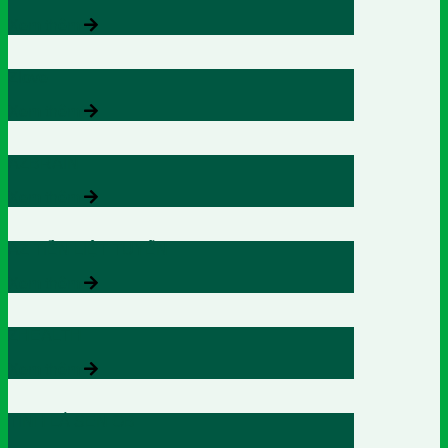
Xem thêm
Zlove
Xem thêm
AZBRAIN
Xem thêm
AZ TIỀN LIỆT TUYẾN
Xem thêm
ZHEALTH
Xem thêm
TINH LÁ SEN OB