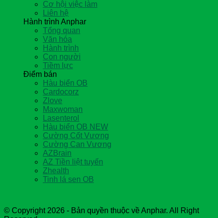
Cơ hội việc làm
Liên hệ
Hành trình Anphar
Tổng quan
Văn hóa
Hành trình
Con người
Tiềm lực
Điểm bán
Hàu biển OB
Cardocorz
Zlove
Maxwoman
Lasenterol
Hàu biển OB NEW
Cường Cốt Vương
Cường Can Vương
AZBrain
AZ Tiền liệt tuyến
Zhealth
Tinh lá sen OB
© Copyright 2026 - Bản quyền thuộc về Anphar. All Right