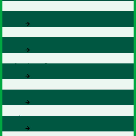
ZLOVE
Xem thêm
AZBRAIN
Xem thêm
AZ TIỀN LIỆT TUYẾN
Xem thêm
ZHEALTH
Xem thêm
TINH LÁ SEN OB
Xem thêm