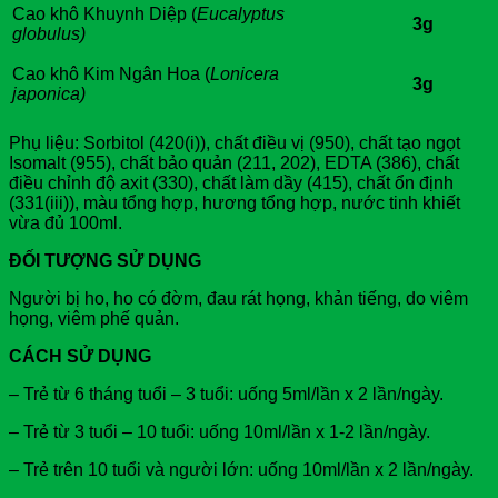
Cao khô Khuynh Diệp (
Eucalyptus
3g
globulus)
Cao khô Kim Ngân Hoa (
Lonicera
3g
japonica)
Phụ liệu: Sorbitol (420(i)), chất điều vị (950), chất tạo ngọt
Isomalt (955), chất bảo quản (211, 202), EDTA (386), chất
điều chỉnh độ axit (330), chất làm dầy (415), chất ổn định
(331(iii)), màu tổng hợp, hương tổng hợp, nước tinh khiết
vừa đủ 100ml.
ĐỐI TƯỢNG SỬ DỤNG
Người bị ho, ho có đờm, đau rát họng, khản tiếng, do viêm
họng, viêm phế quản.
CÁCH SỬ DỤNG
– Trẻ từ 6 tháng tuổi – 3 tuổi: uống 5ml/lần x 2 lần/ngày.
– Trẻ từ 3 tuổi – 10 tuổi: uống 10ml/lần x 1-2 lần/ngày.
– Trẻ trên 10 tuổi và người lớn: uống 10ml/lần x 2 lần/ngày.