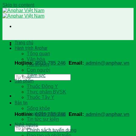
Skip to content
Trang chủ
Hành trình Anphar
Tổng quan
Văn hóa
Hotline:
0915 785 246
Email:
admin@anphar.vn
Hành trình
Con người
Tiềm lực
Sản phẩm
Thuốc Đông Y
Thực phẩm BVSK
Thuốc Tây Y
Bản tin
Sống khỏe
Hoạt động Anphar
Hotline:
0915 785 246
Email:
admin@anphar.vn
Tin tức sự kiện
Nghề nghiệp
Chính sách tuyển dụng
Đạo tạo và phát triển