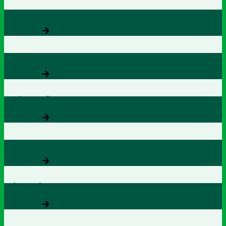
CARDOCORZ
Xem thêm
MAXWOMAN
Xem thêm
CƯỜNG CỐT VƯƠNG
Xem thêm
LASENTEROL
Xem thêm
VIÊN NGẬM HO
Xem thêm