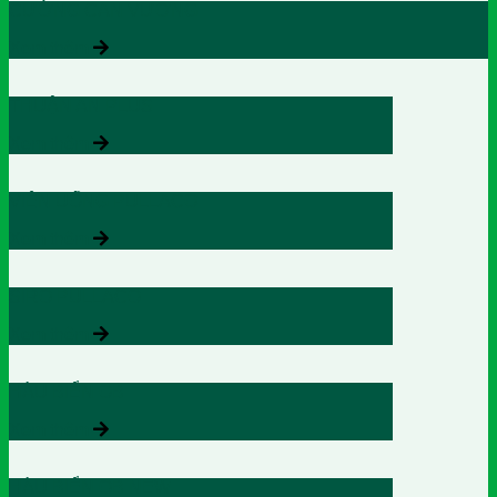
CƯỜNG CAN VƯƠNG
Xem thêm
THUẬN AN PLUS
Xem thêm
VIÊN UỐNG PULLACO
Xem thêm
SIRO PULLACO
Xem thêm
HÀU BIỂN OB
Xem thêm
HÀU BIỂN OB NEW