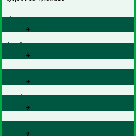
THẬN AN PLUS
Xem thêm
VIÊN UỐNG PULLACO
Xem thêm
SIRO PULLACO
Xem thêm
HÀU BIỂN OB
Xem thêm
HÀU BIỂN OB NEW
Xem thêm