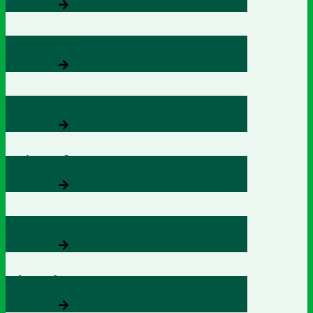
Xem thêm
CARDOCORZ
Xem thêm
MAXWOMAN
Xem thêm
CƯỜNG CỐT VƯƠNG
Xem thêm
LASENTEROL
Xem thêm
VIÊN NGẬM HO
Xem thêm