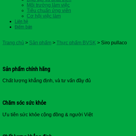
Môi trường làm việc
Tiêu chuẩn ứng viên
Cơ hội việc làm
Liên hệ
Điểm bán
Trang chủ
>
Sản phẩm
>
Thực phẩm BVSK
>
Siro pullaco
Sản phẩm chính hãng
Chất lượng khẳng định, và tư vấn đầy đủ
Chăm sóc sức khỏe
Ưu tiên sức khỏe cộng đồng & người Việt