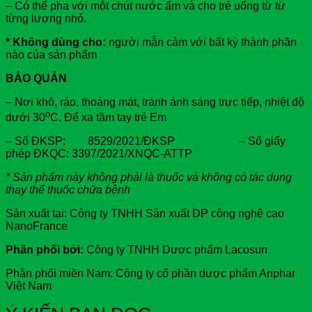
– Có thể pha với một chút nước ấm và cho trẻ uống từ từ
từng lượng nhỏ.
* Không dùng cho:
người mẫn cảm với bất kỳ thành phần
nào của sản phẩm
BẢO QUẢN
– Nơi khô, ráo, thoáng mát, tránh ánh sáng trực tiếp, nhiệt độ
o
dưới 30
C. Để xa tầm tay trẻ Em
– Số ĐKSP: 8529/2021/ĐKSP – Số giấy
phép ĐKQC: 3397/2021/XNQC-ATTP
* Sản phẩm này không phải là thuốc và không có tác dụng
thay thế thuốc chữa bệnh
Sản xuất tại: Công ty TNHH Sản xuất DP công nghệ cao
NanoFrance
Phân phối bởi:
Công ty TNHH Dược phẩm Lacosun
Phân phối miền Nam: Công ty cổ phần dược phẩm Anphar
Việt Nam