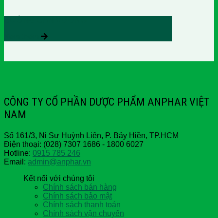
CƯỜNG CAN VƯƠNG
Xem thêm
CÔNG TY CỔ PHẦN DƯỢC PHẨM ANPHAR VIỆT
NAM
Số 161/3, Ni Sư Huỳnh Liên, P. Bảy Hiền, TP.HCM
Điện thoại: (028) 7307 1686 - 1800 6027
Hotline:
0915 785 246
Email:
admin@anphar.vn
Kết nối với chúng tôi
Chính sách bán hàng
Chính sách bảo mật
Chính sách thanh toán
Chính sách vận chuyển