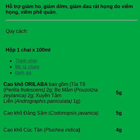
Hỗ trợ giảm ho, giảm đờm, giảm đau rát họng do viêm
họng, viêm phế quản.
Quy cách:
Hộp 1 chai x 100ml
Thành phần
Mô tả chung
Đánh giá
Cao khô ORILABA
bao gồm (Tía Tô
(
Perilla frutescens)
2g; Bọ Mắm (
Pouzolzia
5g
zeylanica)
2g; Xuyên Tâm
Liên (
Andrographis paniculata)
1g)
Cao khô Đảng Sâm (
Codonopsis javanica)
5g
Cao khô Cúc Tần (
Pluchea indica
)
4g